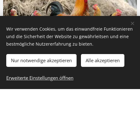
Wir verwenden Cookies, um das einwandfreie Funktionieren
und die Sicherheit der Website zu gewährleitsen und eine
bestmögliche Nutzererfahrung zu bieten.
Nur notwendige akzeptieren
Alle akzeptieren
HTK & Putenmist
Erweiterte Einstellungen öffnen
SHOP